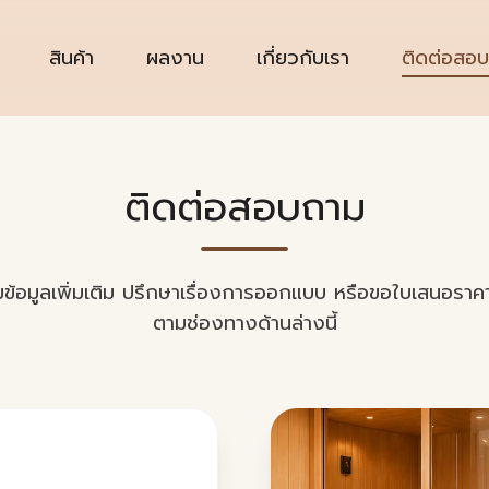
สินค้า
ผลงาน
เกี่ยวกับเรา
ติดต่อสอ
ติดต่อสอบถาม
้อมูลเพิ่มเติม ปรึกษาเรื่องการออกแบบ หรือขอใบเสนอราคา 
ตามช่องทางด้านล่างนี้